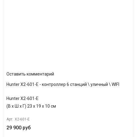
Оставить комментарий
Hunter X2-601-E - контроллер 6 станций \ уличный \ WIFI
Hunter X2-601-E
(В х Ш х Г) 23 х 19 х 10 см
Арт:
X2-601-E
29 900 руб