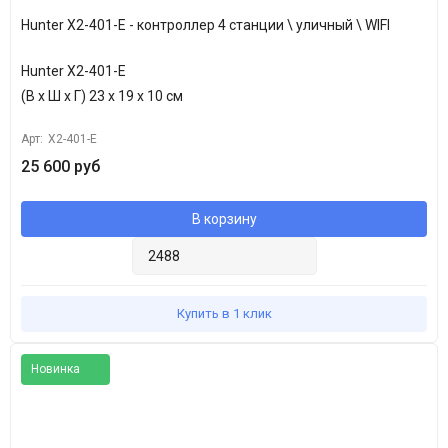
Hunter X2-401-E - контроллер 4 станции \ уличный \ WIFI
Hunter X2-401-E
(В х Ш х Г) 23 х 19 х 10 см
Арт:
X2-401-E
25 600 руб
В корзину
Купить в 1 клик
Новинка
Популярное