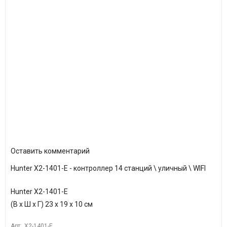
Популярное
Оставить комментарий
Hunter X2-1401-E - контроллер 14 станций \ уличный \ WIFI
Hunter X2-1401-E
(В х Ш х Г) 23 х 19 х 10 см
Арт:
X2-1401-E