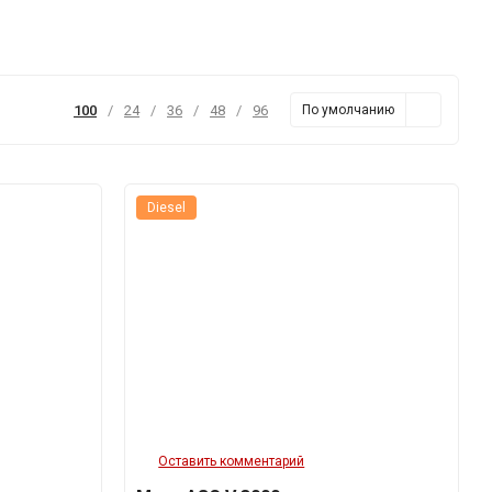
100
/
24
/
36
/
48
/
96
По умолчанию
Diesel
Оставить комментарий