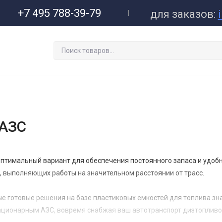
+7 495 788-39-79
для заказов:
 АЗС
птимальный вариант для обеспечения постоянного запаса и удобн
, выполняющих работы на значительном расстоянии от трасс.
е готовые решения на базе пластиковых емкостей для топлива з
тационарным АЗС, вовремя снабжая ваш автотранспорт дизтопливо