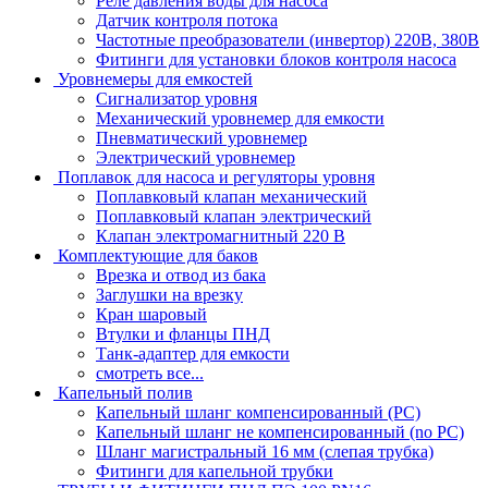
Реле давления воды для насоса
Датчик контроля потока
Частотные преобразователи (инвертор) 220В, 380В
Фитинги для установки блоков контроля насоса
Уровнемеры для емкостей
Сигнализатор уровня
Механический уровнемер для емкости
Пневматический уровнемер
Электрический уровнемер
Поплавок для насоса и регуляторы уровня
Поплавковый клапан механический
Поплавковый клапан электрический
Клапан электромагнитный 220 В
Комплектующие для баков
Врезка и отвод из бака
Заглушки на врезку
Кран шаровый
Втулки и фланцы ПНД
Танк-адаптер для емкости
смотреть все...
Капельный полив
Капельный шланг компенсированный (PC)
Капельный шланг не компенсированный (no PC)
Шланг магистральный 16 мм (слепая трубка)
Фитинги для капельной трубки