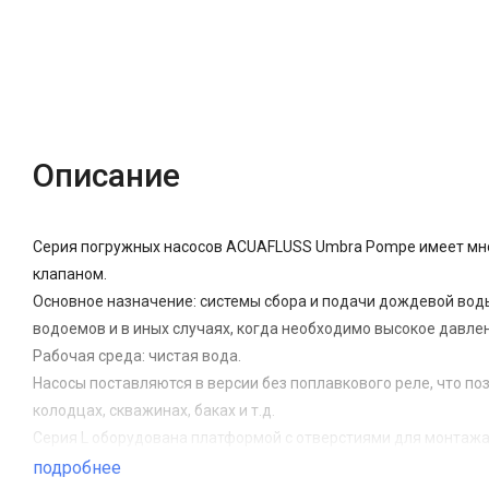
Описание
Серия погружных насосов ACUAFLUSS Umbra Pompe имеет мно
клапаном.
Основное назначение: системы сбора и подачи дождевой воды
водоемов и в иных случаях, когда необходимо высокое давле
Рабочая среда: чистая вода.
Насосы поставляются в версии без поплавкового реле, что по
колодцах, скважинах, баках и т.д.
Серия L оборудована платформой с отверстиями для монтаж
Особенности и преимущества.
подробнее