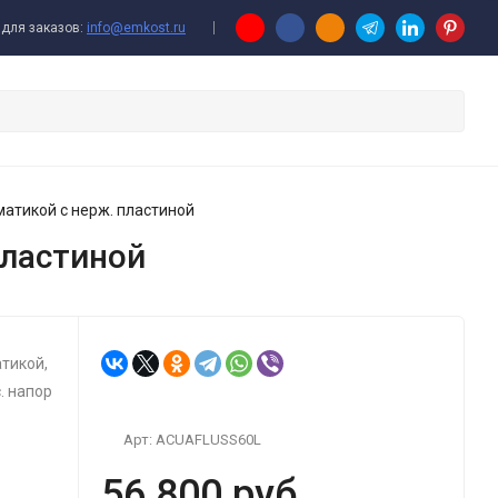
для заказов:
info@emkost.ru
матикой с нерж. пластиной
пластиной
тикой,
. напор
Арт:
ACUAFLUSS60L
56 800 руб