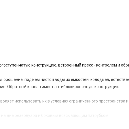
гоступенчатую конструкцию, встроенный пресс - контролем и об
, орошение, подъем чистой воды из емкостей, колодцев, естестве
ние. Обратный клапан имеет антиблокировочную конструкцию.
зволяет использовать их в условиях ограниченного пространства и
а на дне резервуара и боковым всасывающим патрубком