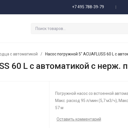
+7 495 788-39-79
одца с автоматикой
/
Насос погружной 5" ACUAFLUSS 60 L с авто
S 60 L с автоматикой с нерж. 
Погружной насос со встоенной автома
Макс. расход 95 л/мин (5,7 м3/ч), Макс
57 м
Оставить комментарий