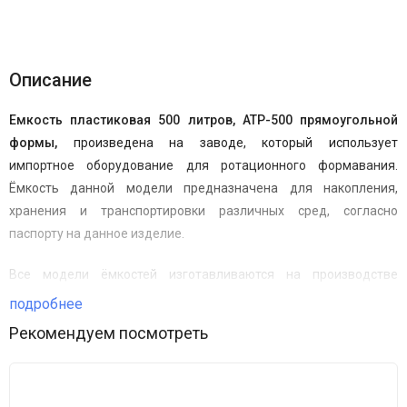
Описание
Емкость пластиковая 500
литров,
ATP-500 прямоугольной
формы,
произведена на заводе, который использует
импортное оборудование для ротационного формавания.
Ёмкость данной модели предназначена для накопления,
хранения и транспортировки различных сред, согласно
паспорту на данное изделие.
Все модели ёмкостей изготавливаются на производстве
методом ротоформовки из немецкого гранулированного
подробнее
порошка, под тщательным контролем технологов и инженеров.
Рекомендуем посмотреть
Правильное распределения полиэтилена в пресс-форме
гарантирует высокую прочность изделия, равномерность
толщины стенок и отсутствие сварочных швов. Это