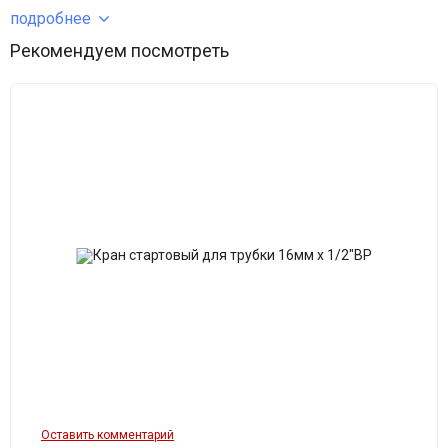
Муфта позволяет соединить слепую или капельную трубку (не
подробнее
капельной ленты, а именно капельную трубку) диаметром 16
Рекомендуем посмотреть
мм (13,6 внутренний) с толщиной стенки от 0.9мм до 1.3мм или
для шланга 5/8 дюйма, но в этом случае рекомендуется
использование дополнительных хомутов для более прочного
удержания шланга и имеет внутреннюю резьбу 1/2 дюйма.
- Пластик долговечен и устойчив к ультрафиолету.
- Благодаря зубчатой насечке трубка надёжно удерживается
на соединении.
- Соединение штуцерное 16мм. Для более легкого соединения
трубки со штуцером используется горячая вода (строительный
фен), на несколько секунд окуните конец трубки в горячую
воду, трубка станет мягкой и легко оденется на фитинг.
- Давление: до 2,0 бар, с зажимным хомутом до 5,0 бар
Оставить комментарий