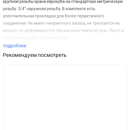
крупной резьбы крана еврокуба на стандартную метрическую
резьбу: 3/4" наружная резьба. В комплекте есть
уплотнительная прокладка для более герметичного
соединения. Не имеет неприятного запаха, не трескается на
морозе, не деформируется при высоких температурах. Прост в
монтаже и удобен в эксплуатации.
подробнее
Применение:
Рекомендуем посмотреть
Организация полива в саду, хранение технической воды и
других жидкостей. НЕ предназначен для питьевой воды.
Материал:
Полиэтилен (PE) – polyethylene (PE) —термопластичный
полимер этилена.