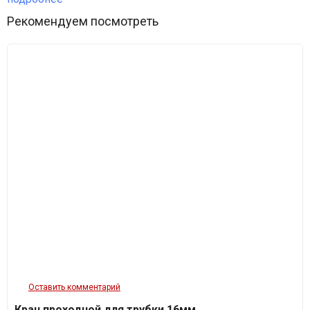
мягкой и легко оденется на фитинг.
Рекомендуем посмотреть
Преимущества крана стартового
- Простота использования - вы можете самостоятельно
подключить кран к трубке.
- Благодаря зубчатой насечке магистральная труба надежно
закрепляется на кране.
- Экономичность - благодаря капельному поливу вы сможете
сэкономить воду и удобрения, что позволит снизить затраты на
полив и уход за растениями.
Давление: до 2,0 бар, с зажимным хомутом до 5,0 бар
Оставить комментарий
Кран проходной для трубки 16мм