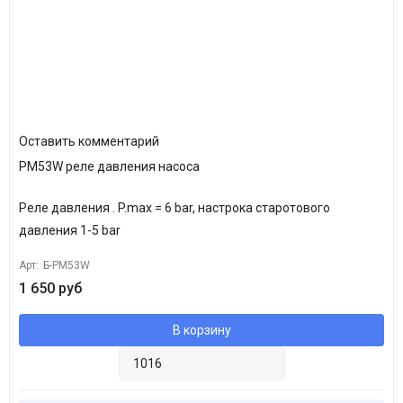
огнезащитный, влагоустойчивый, противоударный.
Реле давления brio производства итальянской компании
Italtecnica - это надежный, не требующий обслуживания
аппарат.
Оставить комментарий
PM53W реле давления насоса
Реле давления . P.max = 6 bar, настрока старотового
давления 1-5 bar
Арт:
Б-PM53W
1 650 руб
В корзину