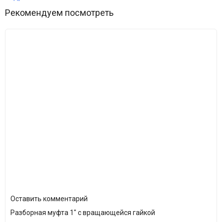
Функции и применение реле давления Брио:
Рекомендуем посмотреть
останавливает работу компрессора аэрации и насоса на
время отсутствия потока воды, защищая оборудование от
"сухого хода",
наличие таймера у реле brio позволяет периодически
проверять возобновление потока воды,
пресс контроль автоматически запускает компрессор и насос
при появлении потока воды.
Монтируется непосредственно в трубопровод или на
компресор/насос, которые отключаются благодаря реле
давления brio 2000m, когда оно падает ниже 1 bar.
Параметр давления для запуска компрессора или насоса
задается при монтаже Brio 2000M.
Пресс контроль brio m запускает и останавливает
Оставить комментарий
оборудование при максимальном и минимальном показателях
Разборная муфта 1" с вращающейся гайкой
давления от потока воды.