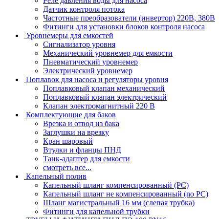
Реле давления воды для насоса
Датчик контроля потока
Частотные преобразователи (инвертор) 220В, 380В
Фитинги для установки блоков контроля насоса
Уровнемеры для емкостей
Сигнализатор уровня
Механический уровнемер для емкости
Пневматический уровнемер
Электрический уровнемер
Поплавок для насоса и регуляторы уровня
Поплавковый клапан механический
Поплавковый клапан электрический
Клапан электромагнитный 220 В
Комплектующие для баков
Врезка и отвод из бака
Заглушки на врезку
Кран шаровый
Втулки и фланцы ПНД
Танк-адаптер для емкости
смотреть все...
Капельный полив
Капельный шланг компенсированный (PC)
Капельный шланг не компенсированный (no PC)
Шланг магистральный 16 мм (слепая трубка)
Фитинги для капельной трубки