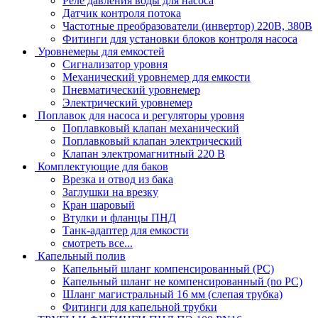
Реле давления воды для насоса
Датчик контроля потока
Частотные преобразователи (инвертор) 220В, 380В
Фитинги для установки блоков контроля насоса
Уровнемеры для емкостей
Сигнализатор уровня
Механический уровнемер для емкости
Пневматический уровнемер
Электрический уровнемер
Поплавок для насоса и регуляторы уровня
Поплавковый клапан механический
Поплавковый клапан электрический
Клапан электромагнитный 220 В
Комплектующие для баков
Врезка и отвод из бака
Заглушки на врезку
Кран шаровый
Втулки и фланцы ПНД
Танк-адаптер для емкости
смотреть все...
Капельный полив
Капельный шланг компенсированный (PC)
Капельный шланг не компенсированный (no PC)
Шланг магистральный 16 мм (слепая трубка)
Фитинги для капельной трубки