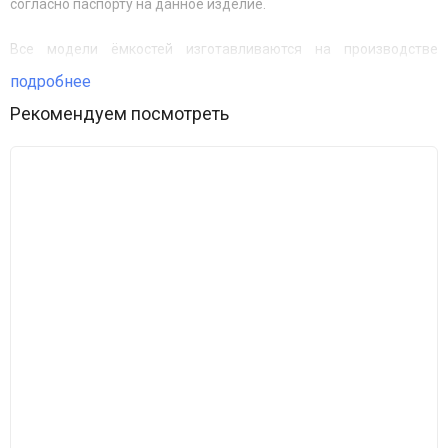
согласно паспорту на данное изделие.
Все модели ёмкостей изготавливаются на производстве
методом ротоформовки из немецкого гранулированного
подробнее
порошка, под тщательным контролем технологов и инженеров.
Рекомендуем посмотреть
Правильное распределения полиэтилена в пресс-форме
гарантирует высокую прочность изделия, равномерность
толщины стенок и отсутствие сварочных швов. Это
обеспечивает высокую надёжность и долгий срок
эксплуатации.
Данная
емкость
имеет толщину стенки 4-5 мм
.
Производится
емкость в
синем
,
зеленом
,
черном и
красном
цвете
.
Баки синего
цвета рекомендуется использовать в системах питьевого
водоснабжения.
Ёмкости 500 литров горизонтальные имеют диаметр заливной
горловины 400 мм с резьбой для винтовой крышки (крышка в
комплекте). Диаметр горловины ёмкости позволяет