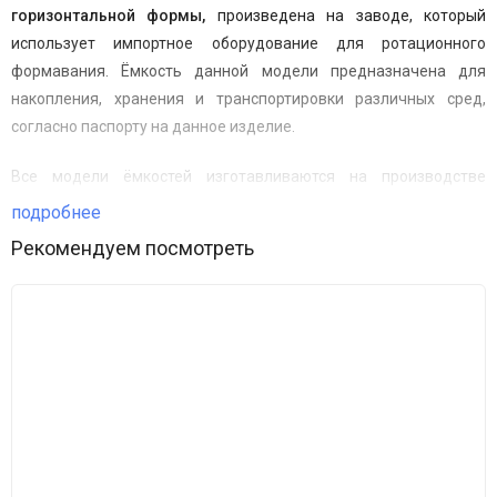
горизонтальной формы,
произведена на заводе, который
использует импортное оборудование для ротационного
формавания. Ёмкость данной модели предназначена для
накопления, хранения и транспортировки различных сред,
согласно паспорту на данное изделие.
Все модели ёмкостей изготавливаются на производстве
методом ротоформовки из немецкого гранулированного
подробнее
порошка, под тщательным контролем технологов и инженеров.
Рекомендуем посмотреть
Правильное распределения полиэтилена в пресс-форме
гарантирует высокую прочность изделия, равномерность
толщины стенок и отсутствие сварочных швов. Это
обеспечивает высокую надёжность и долгий срок
эксплуатации.
Данная
емкость
имеет толщину стенки 8-10 мм
.
Производится
емкость в
синем
,
зеленом
и
черном
цвете
.
Баки синего цвета
рекомендуется использовать в системах питьевого