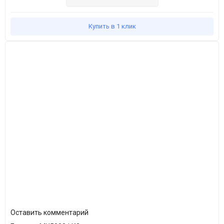
силами наших специалистов. Для изготовления необходимых
отверстий в ёмкости необходимо оформить заявку и утвердить
Купить в 1 клик
её в проектном отделе.
Основной цвет модели:
синий
,
зеленый
,
черный
Оставить комментарий