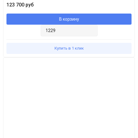
123 700 руб
находящихся в ней грузов.
6. Практичные.
Не требуют специального ухода, практичны и
В корзину
неприхотливы в обслуживании.
7. Удобные.
Имеют увеличенный диаметр заливной горловины
и укомплектованы откидными крышками с дыхательным
клапаном, что обеспечивает максимальное удобство в
Купить в 1 клик
эксплуатации.
8. Устойчивые.
Малая высота горизонтальных емкостей по
отношению к классическим вертикальным и конфигурация с
ножками обеспечивают максимальную устойчивость.
9. Надежные.
Оборудованы специальными площадками для
установки дополнительных комплектующих и подключения
различного оборудования.