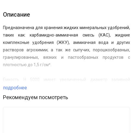
Описание
Предназначена для хранения
жидких минеральных удобрений
,
таких как: карбамидно-аммиачная смесь (
КАС
), жидкие
комплексные удобрения (
ЖКУ
), аммиачная вода и других
растворов агрохимии; а так же сыпучих, порошкообразных,
гранулированных, вязких и пастообразных продуктов с
плотностью
до 1,5 г/см³
.
Емкость H 5000
имеет увеличенный диаметр заливной
горловины, что обеспечивает удобство в эксплуатации.
подробнее
Диаметр горловины емкости составляет 400 мм, диаметр
Рекомендуем посмотреть
крышки 457 мм.
Преимущества емкостей: