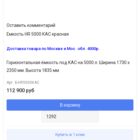
Оставить комментарий
Емкость HR 5000 КАС красная
Вариативность.
Доставка товара по Москве и Мос. обл. 4000р.
Линейка горизонтальных емкостей для КАС различного объема
Горизонтальная ёмкость под КАС на 5000 л. Ширина 1730 х
позволяет оптимально подобрать рабочий объем и включает
2350 мм. Высота 1835 мм
емкости объемом:
2 000л; 3 000л; 5 000л; 8 000л
.
Арт:
Б-HR5000КАС
112 900 руб
В корзину
Горловины емкостей для КАС укомплектованы специальной
Купить в 1 клик
мембраной, которая защищает емкость от попадания в нее