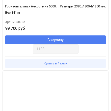
Описание ёмкости актуально для всех категорий покупателей, в
Горизонтальная ёмкость на 5000 л. Размеры 2380х1800хh1850 мм.
том числе для тех, кто ищет в поисковой системе данное
Вес 141 кг
оборудование по запросу «емкость КАС 5000 л» и прочим
Арт:
Б-G5000с
формулировкам запроса.
99 700 руб
В корзину
Купить в 1 клик