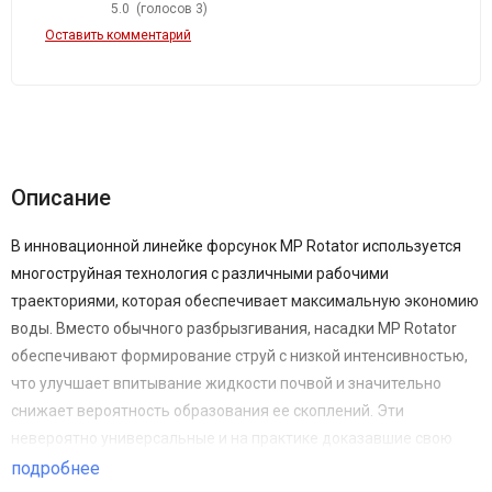
5.0
(голосов
3
)
Оставить комментарий
Описание
В инновационной линейке форсунок MP Rotator используется
многоструйная технология с различными рабочими
траекториями, которая обеспечивает максимальную экономию
воды. Вместо обычного разбрызгивания, насадки MP Rotator
обеспечивают формирование струй с низкой интенсивностью,
что улучшает впитывание жидкости почвой и значительно
снижает вероятность образования ее скоплений. Эти
невероятно универсальные и на практике доказавшие свою
эффективность форсунки обеспечивают здоровый и
подробнее