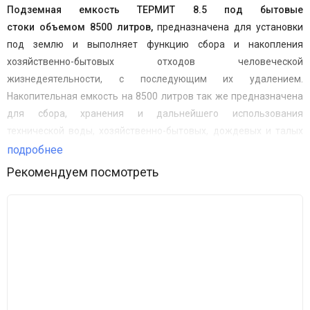
Подземная емкость ТЕРМИТ 8.5 под бытовые
стоки
объемом 8500 литров,
предназначена для установки
под землю и выполняет функцию сбора и накопления
хозяйственно-бытовых отходов человеческой
жизнедеятельности, с последующим их удалением.
Накопительная емкость на 8500 литров так же предназначена
для сбора, хранения и дальнейшего использования
технической воды, хозяйственно-бытовых, дождевых и талых
стоков.
подробнее
Рекомендуем посмотреть
Как правило, такие емкости устанавливают в случаях, когда
невозможен или запрещен слив сточных вод (например
природоохранные зоны). Все накопители требуется рано или
поздно откачивать по мере их заполнения.
Процедура опорожнения ёмкости осуществляется
посредством ассенизационной машины. Ёмкость имеет
горловину 600 мм без резьбы. Удлинения горловины возможно