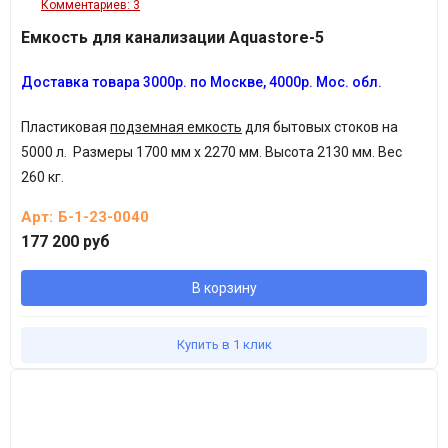
Комментариев: 3
слоями по 30 см. По факту, сперва ёмкость наполняется
жидкостью на 30 см. На такой же уровень сыпется песок с
Емкость для канализации Aquastore-5
цементом в нужном соотношении (см. выше), с тщательной
Доставка товара
3
000р.
по Москве, 4
000р.
Мос. обл.
засыпкой всех пустот и неровностей. Затем песко-цементная
смесь орошается водой и уплотняется. После ёмкость
Пластиковая
подземная емкость
для бытовых стоков на
наполняется на очередные 30 см уровня и засыпается новый
5000 л. Размеры 1700 мм х 2270 мм. Высота 2130 мм. Вес
слой песко-цементной смеси, и процедура повторяется.
260 кг.
Арт:
Б-1-23-0040
177 200 руб
В корзину
Купить в 1 клик