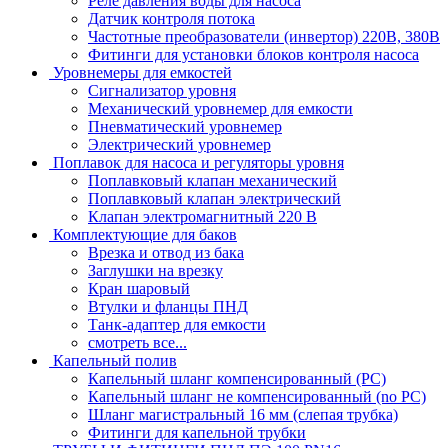
Реле давления воды для насоса
Датчик контроля потока
Частотные преобразователи (инвертор) 220В, 380В
Фитинги для установки блоков контроля насоса
Уровнемеры для емкостей
Сигнализатор уровня
Механический уровнемер для емкости
Пневматический уровнемер
Электрический уровнемер
Поплавок для насоса и регуляторы уровня
Поплавковый клапан механический
Поплавковый клапан электрический
Клапан электромагнитный 220 В
Комплектующие для баков
Врезка и отвод из бака
Заглушки на врезку
Кран шаровый
Втулки и фланцы ПНД
Танк-адаптер для емкости
смотреть все...
Капельный полив
Капельный шланг компенсированный (PC)
Капельный шланг не компенсированный (no PC)
Шланг магистральный 16 мм (слепая трубка)
Фитинги для капельной трубки