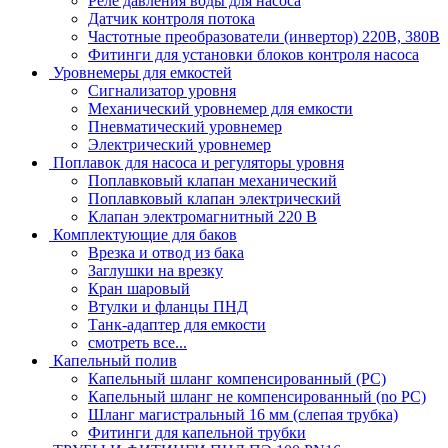
Реле давления воды для насоса
Датчик контроля потока
Частотные преобразователи (инвертор) 220В, 380В
Фитинги для установки блоков контроля насоса
Уровнемеры для емкостей
Сигнализатор уровня
Механический уровнемер для емкости
Пневматический уровнемер
Электрический уровнемер
Поплавок для насоса и регуляторы уровня
Поплавковый клапан механический
Поплавковый клапан электрический
Клапан электромагнитный 220 В
Комплектующие для баков
Врезка и отвод из бака
Заглушки на врезку
Кран шаровый
Втулки и фланцы ПНД
Танк-адаптер для емкости
смотреть все...
Капельный полив
Капельный шланг компенсированный (PC)
Капельный шланг не компенсированный (no PC)
Шланг магистральный 16 мм (слепая трубка)
Фитинги для капельной трубки