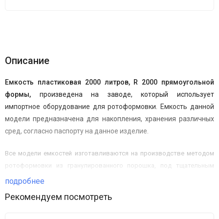
Описание
Емкость пластиковая 2000 литров, R
2000
прямоугольной
формы,
произведена на заводе, который использует
импортное оборудование для ротоформовки. Емкость данной
модели предназначена для накопления, хранения различных
сред, согласно паспорту на данное изделие.
Все модели емкостей изготавливаются на производстве методом
ротоформовки из гранулированного порошка, под тщательным
контролем технологов и инженеров. Правильное распределения
подробнее
полиэтилена в пресс-форме гарантирует высокую прочность
Рекомендуем посмотреть
изделия, равномерность толщины стенок и отсутствие сварочных
швов. Это обеспечивает высокую надежность и долгий срок