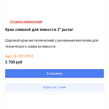
Основной цвет модели: синий.
Цвет под заказ: белый, черный, зеленый, коричневый.
Описание емкости актуально для всех категорий покупателей, в
Оставить комментарий
том числе для тех, кто ищет в поисковой системе данное
Кран сливной для емкости 2" рычаг
оборудование по запросу «емкость для воды 2000 л» и прочим
формулировкам запроса.
Шаровой кран металлический с рычажным вентилем для
технического слива из ёмкости.
Арт:
Б-3210912
2 700 руб
В корзину
Купить в 1 клик