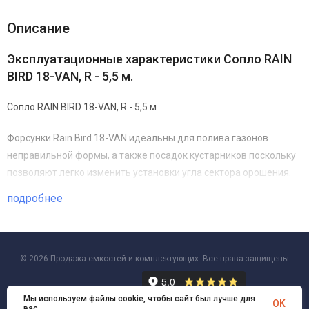
Описание
Эксплуатационные характеристики Сопло RAIN
BIRD 18-VAN, R - 5,5 м.
Сопло RAIN BIRD 18-VAN, R - 5,5 м
Форсунки Rain Bird 18-VAN идеальны для полива газонов
неправильной формы, а также посадок кустарников поскольку
позволяют легко изменить установки угла сектора орошения.
подробнее
Характеристики
Цветовой код для легкого определения радиуса и сектора;
© 2026 Продажа емкостей и комплектующих. Все права защищены
Простая регулировка угла от 0° до 360° для моделей 18-
VAN;
Мы используем файлы cookie, чтобы сайт был лучше для
OK
Удобная многоразовая фасовка с отдельными карманами
вас