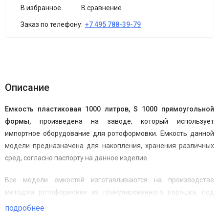
В избранное
В сравнение
Заказ по телефону:
+7 495 788-39-79
Описание
Емкость пластиковая 1000
литров,
S 1000
прямоугольной
формы,
произведена на заводе
,
который использует
импортное оборудование для ротоформовки. Емкость данной
модели предназначена для накопления
,
хранения различных
сред
,
согласно паспорту на данное изделие.
Все модели емкостей изготавливаются на производстве
методом ротоформовки из гранулированного порошка
,
под
тщательным контролем технологов и инженеров. Правильное
подробнее
распределения полиэтилена в
пресс-форме
гарантирует