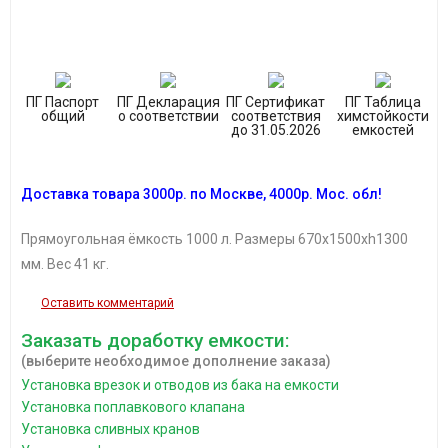
ПГ Паспорт
ПГ Декларация
ПГ Сертификат
ПГ Таблица
общий
о соответствии
соответствия
химстойкости
до 31.05.2026
емкостей
Доставка товара
3
000р.
по Москве, 4
000р.
М
ос. обл!
П
рямоугольная ёмкость 1000 л. Размеры 670х1500хh1300
мм. Вес 41 кг.
Оставить комментарий
Заказать доработку емкости:
(выберите необходимое дополнение заказа)
Установка врезок и отводов из бака на емкости
Установка поплавкового клапана
Установка сливных кранов