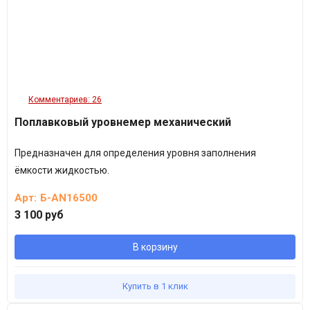
ее в проектном отделе.
Основной цвет модели: синий.
Описание емкости актуально для всех категорий покупателей
,
в том числе для тех
,
кто ищет в поисковой системе данное
Комментариев: 26
оборудование по запросу
«
емкость для воды 1 м3» и прочим
Поплавковый уровнемер механический
формулировкам запроса.
Предназначен для определения уровня заполнения
ёмкости жидкостью.
Арт:
Б-AN16500
3 100 руб
В корзину
Купить в 1 клик