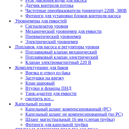
Реле давления воды для насоса
Датчик контроля потока
Частотные преобразователи (инвертор) 220В, 380В
Фитинги для установки блоков контроля насоса
Уровнемеры для емкостей
Сигнализатор уровня
Механический уровнемер для емкости
Пневматический уровнемер
Электрический уровнемер
Поплавок для насоса и регуляторы уровня
Поплавковый клапан механический
Поплавковый клапан электрический
Клапан электромагнитный 220 В
Комплектующие для баков
Врезка и отвод из бака
Заглушки на врезку
Кран шаровый
Втулки и фланцы ПНД
Танк-адаптер для емкости
смотреть все...
Капельный полив
Капельный шланг компенсированный (PC)
Капельный шланг не компенсированный (no PC)
Шланг магистральный 16 мм (слепая трубка)
Фитинги для капельной трубки